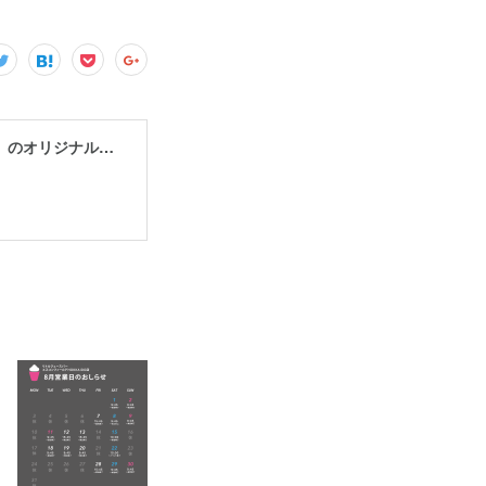
LITTLE JUICE BAR® | いちご100%のフローズンデザート「いちごけずり」のオリジナルショップ