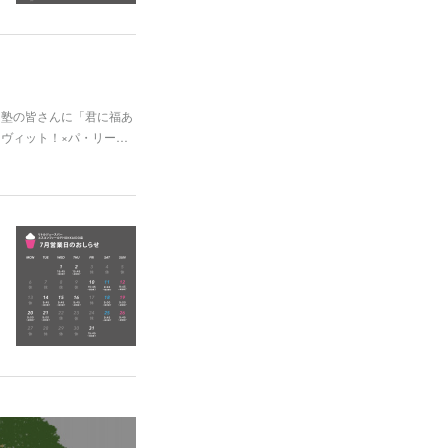
る塾の皆さんに「君に福あ
「ラヴィット！×パ・リー…