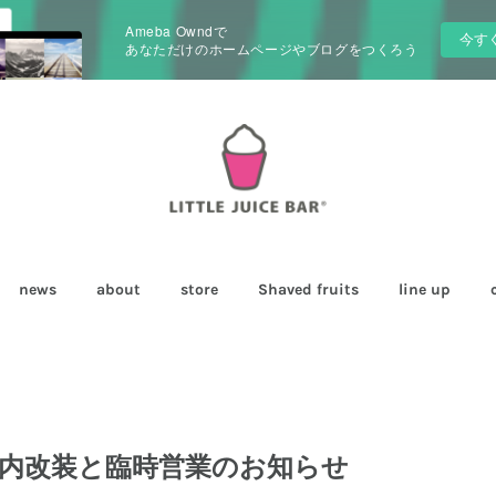
Ameba Owndで
今す
あなただけのホームページやブログをつくろう
news
about
store
Shaved fruits
line up
店内改装と臨時営業のお知らせ