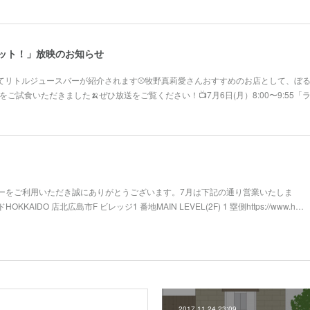
ラヴィット！」放映のお知らせ
にてリトルジュースバーが紹介されます⚾牧野真莉愛さんおすすめのお店として、ぼ
ご試食いただきました🍌ぜひ放送をご覧ください！📺️7月6日(月）8:00〜9:55
ーをご利用いただき誠にありがとうございます。7月は下記の通り営業いたしま
AIDO 店北広島市F ビレッジ1 番地MAIN LEVEL(2F) 1 塁側https://www.h…
2017.11.24 23:09