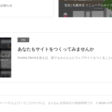
告知 | 札幌本店 リニューアルオ
るお知らせ
PR
あなたもサイトをつくってみませんか
Ameba Owndを使えば、誰でもかんたんにウェブサイトをつくるこ
ー® および いちごけずり® は、まんねん合同会社の登録商標です。© 2025 LITTLE 