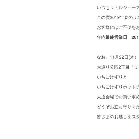
いつもリトルジュー
この度2019年春の
お客様にはご不便を
年内最終営業日 201
なお、11月22日(木
大通り公園2丁目「
いちごけずりと
いちごけずりホット
大通会場でお買い求
どうぞお立ち寄りく
皆さまのお越しをス