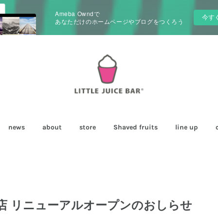
Ameba Owndで
今す
あなただけのホームページやブログをつくろう
news
about
store
Shaved fruits
line up
本店 リニューアルオープンのおしらせ