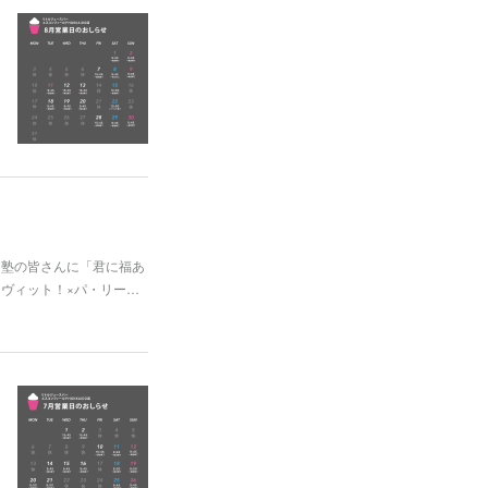
る塾の皆さんに「君に福あ
「ラヴィット！×パ・リー…