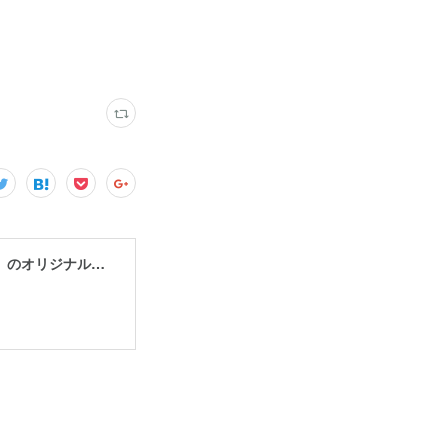
LITTLE JUICE BAR® | いちご100%のフローズンデザート「いちごけずり」のオリジナルショップ