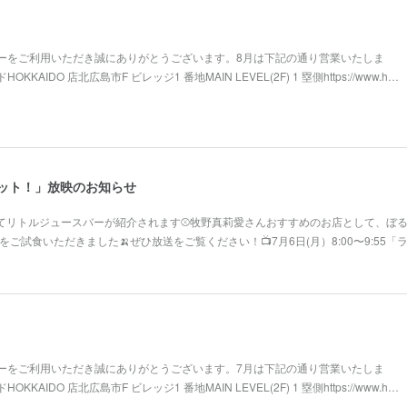
ーをご利用いただき誠にありがとうございます。8月は下記の通り営業いたしま
AIDO 店北広島市F ビレッジ1 番地MAIN LEVEL(2F) 1 塁側https://www.h…
ラヴィット！」放映のお知らせ
にてリトルジュースバーが紹介されます⚾牧野真莉愛さんおすすめのお店として、ぼ
ご試食いただきました🍌ぜひ放送をご覧ください！📺️7月6日(月）8:00〜9:55
ーをご利用いただき誠にありがとうございます。7月は下記の通り営業いたしま
AIDO 店北広島市F ビレッジ1 番地MAIN LEVEL(2F) 1 塁側https://www.h…