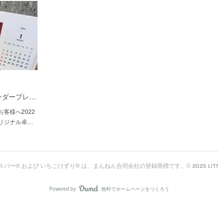
ンダープレ…
客様へ2022
リジナル卓…
ー® および いちごけずり® は、まんねん合同会社の登録商標です。© 2025 LITTLE 
Powered by
無料でホームページをつくろう
AmebaOwnd