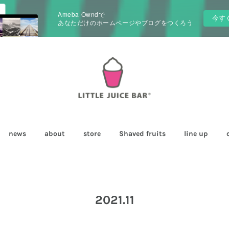
Ameba Owndで
今す
あなただけのホームページやブログをつくろう
news
about
store
Shaved fruits
line up
2021
.
11