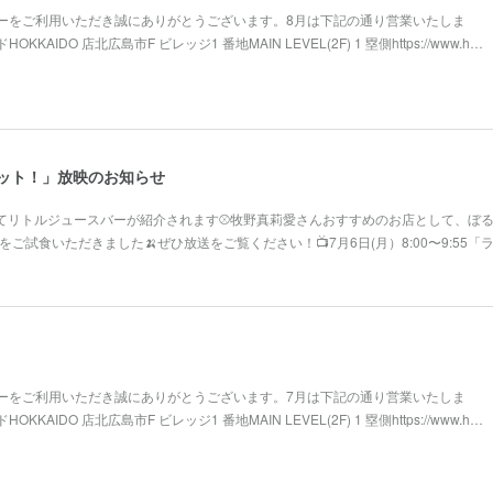
ーをご利用いただき誠にありがとうございます。8月は下記の通り営業いたしま
AIDO 店北広島市F ビレッジ1 番地MAIN LEVEL(2F) 1 塁側https://www.h…
ラヴィット！」放映のお知らせ
にてリトルジュースバーが紹介されます⚾牧野真莉愛さんおすすめのお店として、ぼ
ご試食いただきました🍌ぜひ放送をご覧ください！📺️7月6日(月）8:00〜9:55
ーをご利用いただき誠にありがとうございます。7月は下記の通り営業いたしま
AIDO 店北広島市F ビレッジ1 番地MAIN LEVEL(2F) 1 塁側https://www.h…