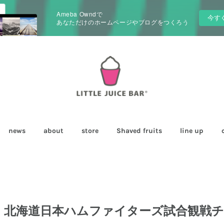
Ameba Owndで
今す
あなただけのホームページやブログをつくろう
news
about
store
Shaved fruits
line up
】北海道日本ハムファイターズ試合観戦