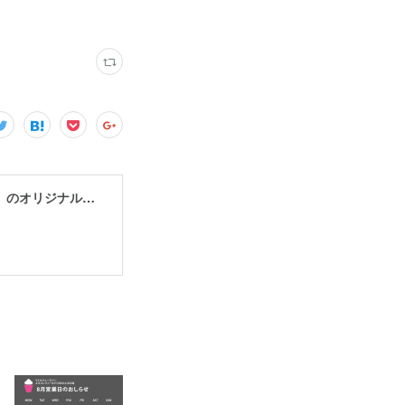
LITTLE JUICE BAR® | いちご100%のフローズンデザート「いちごけずり」のオリジナルショップ