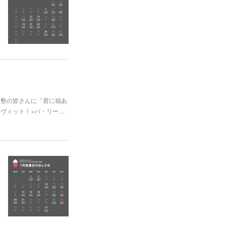
る塾の皆さんに「君に福あ
「ラヴィット！×パ・リー…